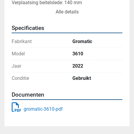
Verplaatsing beitelslede: 140 mm 
Opname boorpinole: MK 4 
Alle details
Verplaatsing boorpinole: 100 mm 
Hoofdmotor: 3-4 KW 
Specificaties
Afmetingen: 2180 x 970 x 1250 mm 
Gewicht: 1500 kg
Fabrikant
Gromatic
Voorzien van 2 assen digitale uitlezing, 3- en 4-
klauwplaat, mulltifix snelwisselhouder, meedraaiend 
Model
3610
center, boorhouder, trillingdempers, boeken
Jaar
2022
Conditie
Gebruikt
Documenten
gromatic-3610-pdf