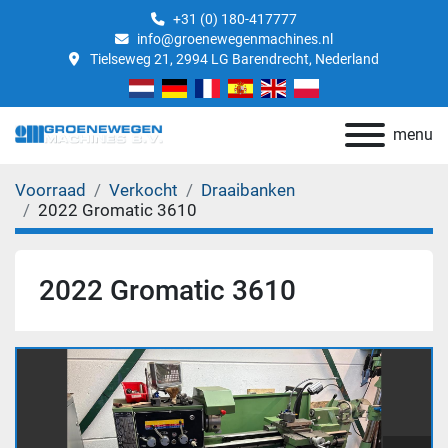
+31 (0) 180-417777
info@groenewegenmachines.nl
Tielseweg 21, 2994 LG Barendrecht, Nederland
menu
Voorraad
Verkocht
Draaibanken
2022 Gromatic 3610
2022 Gromatic 3610