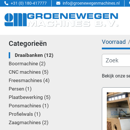
+31 (0) 180-417777
info@groenewegenmachines.nl
Voorraad
Categorieën
Draaibanken
12
Boormachine
2
CNC machines
5
Bekijk onze s
Freesmachines
4
Persen
1
Plaatbewerking
5
Ponsmachines
1
Profielwals
1
Zaagmachines
2