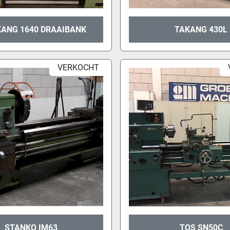
KANG 1640 DRAAIBANK
TAKANG 430L
VERKOCHT
STANKO IM63
TOS SN50C