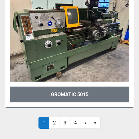
GROMATIC 5015
1
2
3
4
›
»